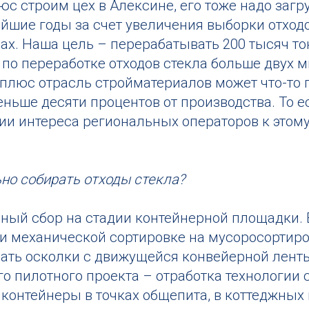
юс строим цех в Алексине, его тоже надо заг
айшие годы за счет увеличения выборки отход
х. Наша цель – перерабатывать 200 тысяч тонн
о переработке отходов стекла больше двух ми
ь, плюс отрасль стройматериалов может что-то
еньше десяти процентов от производства. То е
вии интереса региональных операторов к этому
но собирать отходы стекла?
ый сбор на стадии контейнерной площадки. Е
 и механической сортировке на мусоросортир
ирать осколки с движущейся конвейерной лент
го пилотного проекта – отработка технологии 
контейнеры в точках общепита, в коттеджных