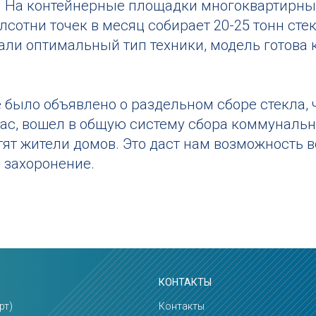
На контейнерные площадки многоквартирных
олсотни точек в месяц собирает 20-25 тонн сте
али оптимальный тип техники, модель готова 
е было объявлено о раздельном сборе стекла,
нас, вошел в общую систему сбора коммуналь
тят жители домов. Это даст нам возможность 
а захоронение.
КОНТАКТЫ
рт)
Контакты