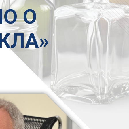
О О
КЛА»