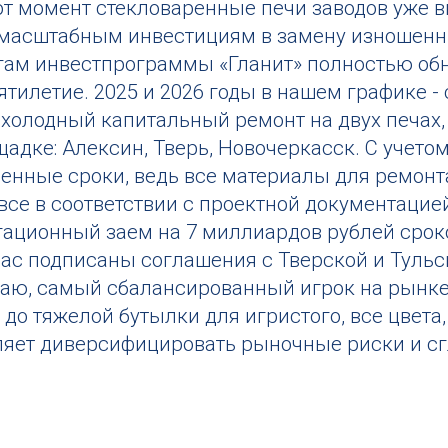
т момент стекловаренные печи заводов уже вы
 масштабным инвестициям в замену изношенны
тогам инвестпрограммы «Гланит» полностью об
тилетие. 2025 и 2026 годы в нашем графике 
холодный капитальный ремонт на двух печах, 
адке: Алексин, Тверь, Новочеркасск. С учето
енные сроки, ведь все материалы для ремонт
 все в соответствии с проектной документац
ационный заем на 7 миллиардов рублей сроко
нас подписаны соглашения с Тверской и Туль
считаю, самый сбалансированный игрок на рын
 до тяжелой бутылки для игристого, все цвета
яет диверсифицировать рыночные риски и сг